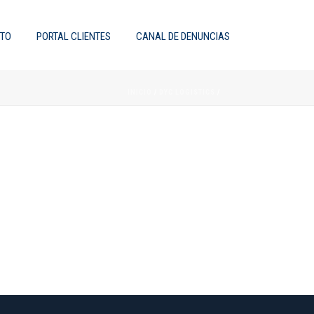
TO
PORTAL CLIENTES
CANAL DE DENUNCIAS
INICIO
/
DYC LOGISTICS
/