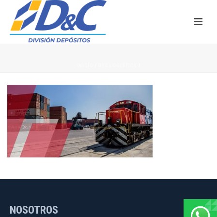
INICIO
/
DYC LOGISTICS
/
NOSOTROS