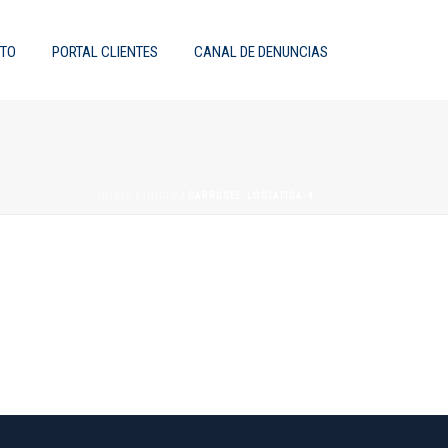
TO
PORTAL CLIENTES
CANAL DE DENUNCIAS
INICIO
/
INICIO
/ CARRUSEL-LOGIATICA-4