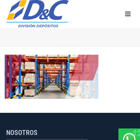
INICIO
/
CFS
/
NOSOTROS