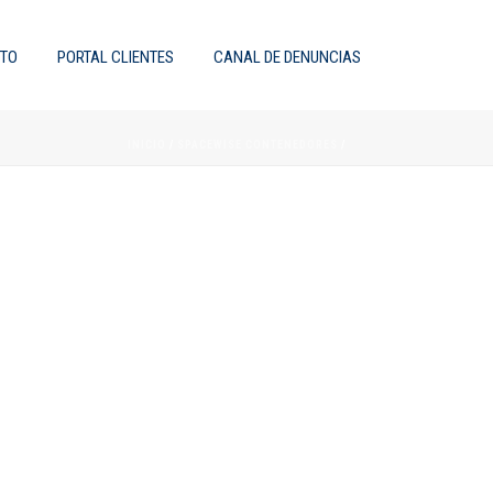
TO
PORTAL CLIENTES
CANAL DE DENUNCIAS
INICIO
/
SPACEWISE CONTENEDORES
/