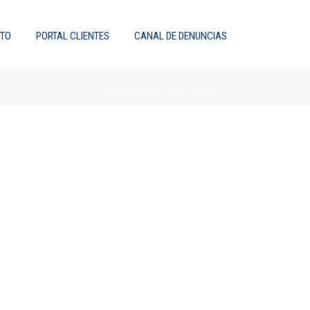
TO
PORTAL CLIENTES
CANAL DE DENUNCIAS
INICIO
/
TERMINAL TALCAHUANO
/