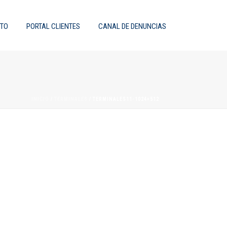
TO
PORTAL CLIENTES
CANAL DE DENUNCIAS
INICIO
/
TERMINALES
/ TERMINALES11-1024×512