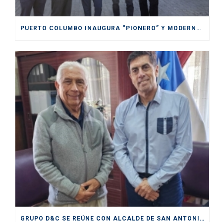
PUERTO COLUMBO INAUGURA “PIONERO” Y MODERNO SITIO DE INSPECCIÓN SAG EN SAN ANTONIO
GRUPO D&C SE REÚNE CON ALCALDE DE SAN ANTONIO