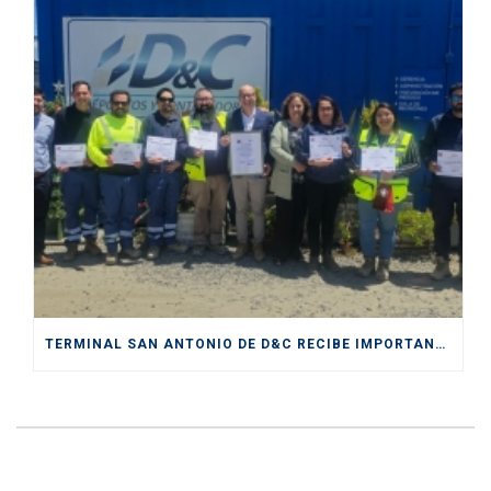
TERMINAL SAN ANTONIO DE D&C RECIBE IMPORTANTE CERTIFICACIÓN DE SENDA COMO “ESPACIO PREVENTIVO”