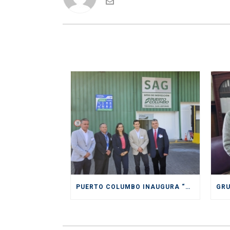
PUERTO COLUMBO INAUGURA “PIONERO” Y MODERNO SITIO DE INSPECCIÓN SAG EN SAN ANTONIO