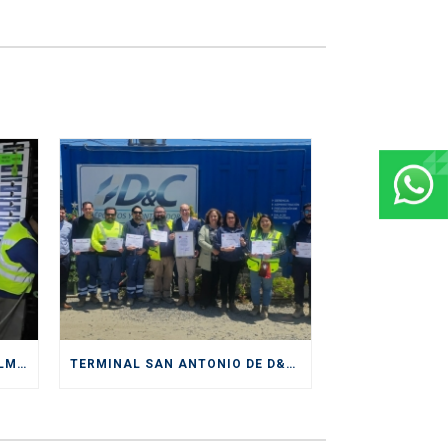
D&C DIVISIÓN DEPÓSITOS CULMINA EXITOSAMENTE SERVICIOS PRESTADOS DURANTE CICLO DE EXPORTACIÓN DE CEREZAS
TERMINAL SAN ANTONIO DE D&C RECIBE IMPORTANTE CERTIFICACIÓN DE SENDA COMO “ESPACIO PREVENTIVO”