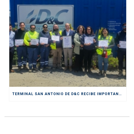
TERMINAL SAN ANTONIO DE D&C RECIBE IMPORTANTE CERTIFICACIÓN DE SENDA COMO “ESPACIO PREVENTIVO”