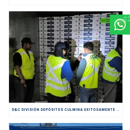
D&C DIVISIÓN DEPÓSITOS CULMINA EXITOSAMENTE SERVICIOS PRESTADOS DURANTE CICLO DE EXPORTACIÓN DE CEREZAS