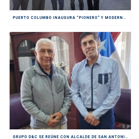
PUERTO COLUMBO INAUGURA “PIONERO” Y MODERNO SITIO DE INSPECCIÓN SAG EN SAN ANTONIO
GRUPO D&C SE REÚNE CON ALCALDE DE SAN ANTONIO