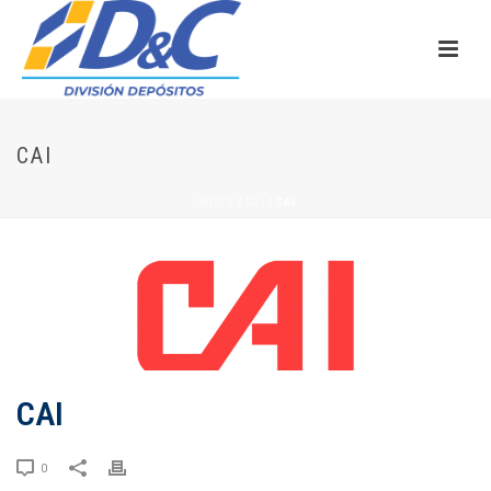
CAI
INICIO
/
CAI
/ CAI
CAI
0