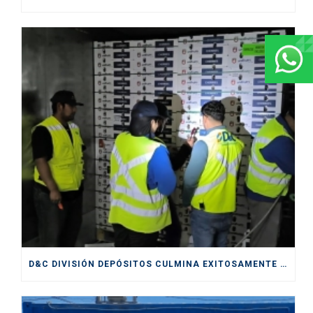
D&C DIVISIÓN DEPÓSITOS CULMINA EXITOSAMENTE SERVICIOS PRESTADOS DURANTE CICLO DE EXPORTACIÓN DE CEREZAS