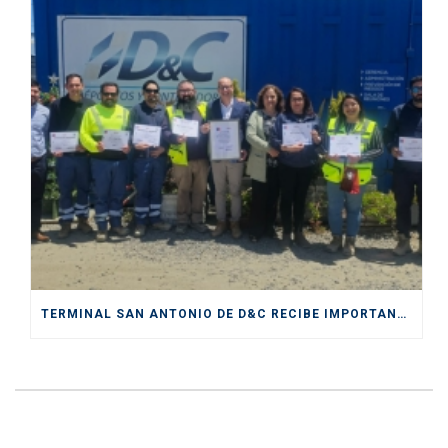
TERMINAL SAN ANTONIO DE D&C RECIBE IMPORTANTE CERTIFICACIÓN DE SENDA COMO “ESPACIO PREVENTIVO”