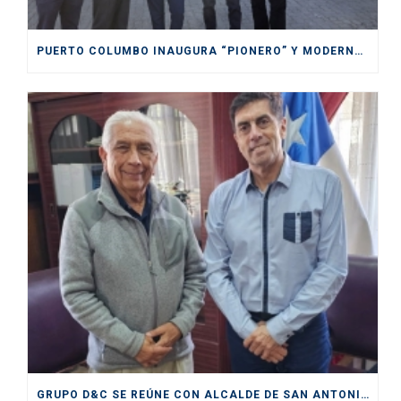
PUERTO COLUMBO INAUGURA “PIONERO” Y MODERNO SITIO DE INSPECCIÓN SAG EN SAN ANTONIO
GRUPO D&C SE REÚNE CON ALCALDE DE SAN ANTONIO