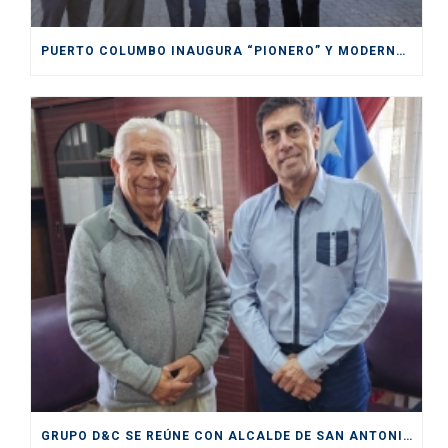
PUERTO COLUMBO INAUGURA “PIONERO” Y MODERNO SITIO DE INSPECCIÓN SAG EN SAN ANTONIO
GRUPO D&C SE REÚNE CON ALCALDE DE SAN ANTONIO