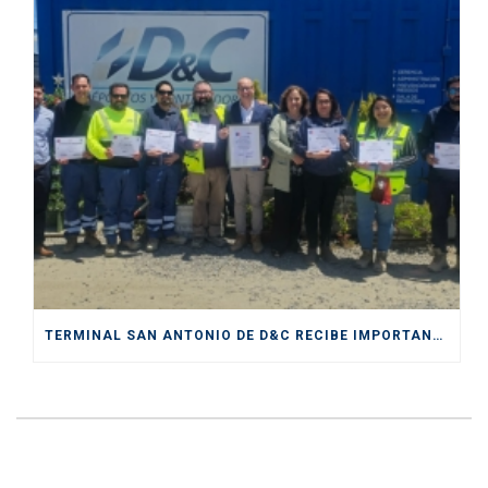
TERMINAL SAN ANTONIO DE D&C RECIBE IMPORTANTE CERTIFICACIÓN DE SENDA COMO “ESPACIO PREVENTIVO”