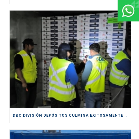
D&C DIVISIÓN DEPÓSITOS CULMINA EXITOSAMENTE SERVICIOS PRESTADOS DURANTE CICLO DE EXPORTACIÓN DE CEREZAS