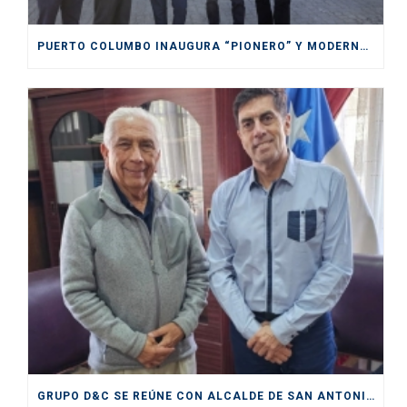
PUERTO COLUMBO INAUGURA “PIONERO” Y MODERNO SITIO DE INSPECCIÓN SAG EN SAN ANTONIO
GRUPO D&C SE REÚNE CON ALCALDE DE SAN ANTONIO