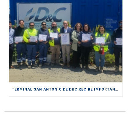
TERMINAL SAN ANTONIO DE D&C RECIBE IMPORTANTE CERTIFICACIÓN DE SENDA COMO “ESPACIO PREVENTIVO”