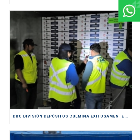
D&C DIVISIÓN DEPÓSITOS CULMINA EXITOSAMENTE SERVICIOS PRESTADOS DURANTE CICLO DE EXPORTACIÓN DE CEREZAS