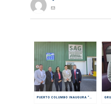
PUERTO COLUMBO INAUGURA “PIONERO” Y MODERNO SITIO DE INSPECCIÓN SAG EN SAN ANTONIO