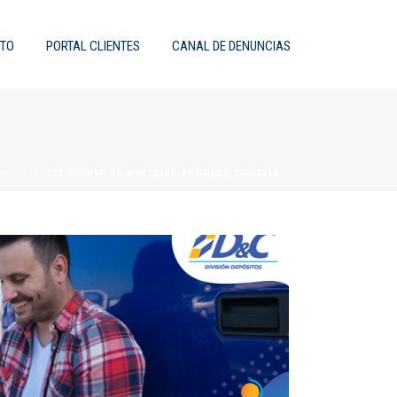
TO
PORTAL CLIENTES
CANAL DE DENUNCIAS
440X450
/ DYC-DEPOSITOS-WHATSAPP-BUSINESS_1440X450