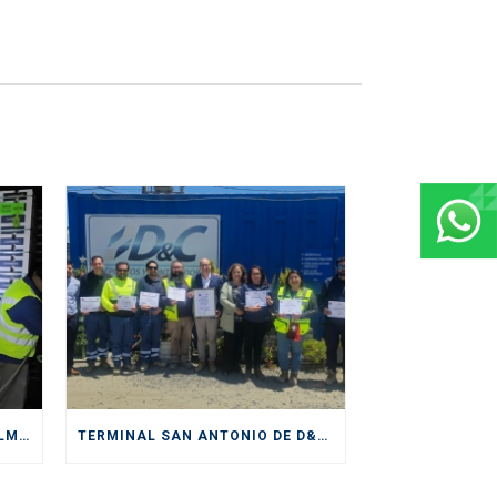
D&C DIVISIÓN DEPÓSITOS CULMINA EXITOSAMENTE SERVICIOS PRESTADOS DURANTE CICLO DE EXPORTACIÓN DE CEREZAS
TERMINAL SAN ANTONIO DE D&C RECIBE IMPORTANTE CERTIFICACIÓN DE SENDA COMO “ESPACIO PREVENTIVO”