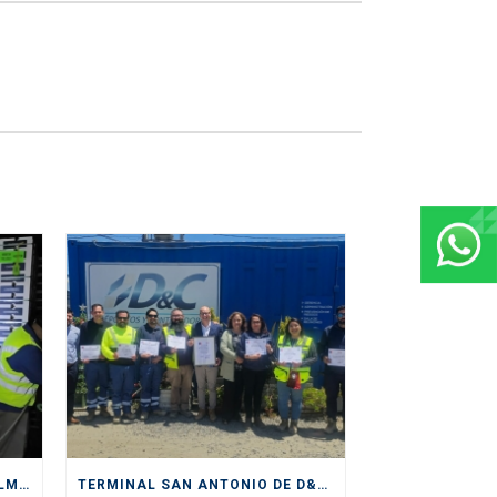
D&C DIVISIÓN DEPÓSITOS CULMINA EXITOSAMENTE SERVICIOS PRESTADOS DURANTE CICLO DE EXPORTACIÓN DE CEREZAS
TERMINAL SAN ANTONIO DE D&C RECIBE IMPORTANTE CERTIFICACIÓN DE SENDA COMO “ESPACIO PREVENTIVO”