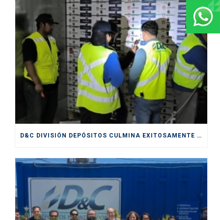
D&C DIVISIÓN DEPÓSITOS CULMINA EXITOSAMENTE SERVICIOS PRESTADOS DURANTE CICLO DE EXPORTACIÓN DE CEREZAS