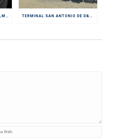
D&C DIVISIÓN DEPÓSITOS CULMINA EXITOSAMENTE SERVICIOS PRESTADOS DURANTE CICLO DE EXPORTACIÓN DE CEREZAS
TERMINAL SAN ANTONIO DE D&C RECIBE IMPORTANTE CERTIFICACIÓN DE SENDA COMO “ESPACIO PREVENTIVO”