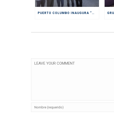
PUERTO COLUMBO INAUGURA “PIONERO” Y MODERNO SITIO DE INSPECCIÓN SAG EN SAN ANTONIO