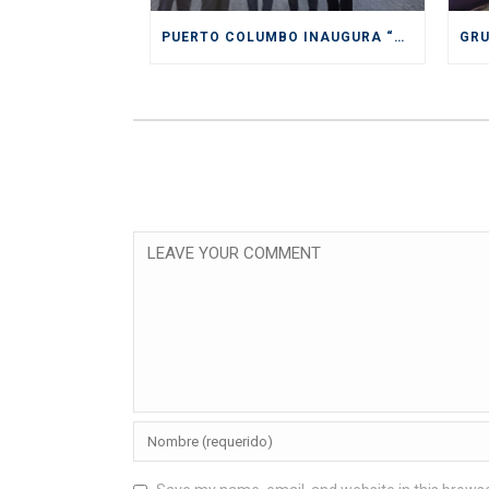
PUERTO COLUMBO INAUGURA “PIONERO” Y MODERNO SITIO DE INSPECCIÓN SAG EN SAN ANTONIO