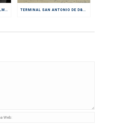
D&C DIVISIÓN DEPÓSITOS CULMINA EXITOSAMENTE SERVICIOS PRESTADOS DURANTE CICLO DE EXPORTACIÓN DE CEREZAS
TERMINAL SAN ANTONIO DE D&C RECIBE IMPORTANTE CERTIFICACIÓN DE SENDA COMO “ESPACIO PREVENTIVO”