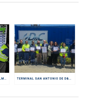
D&C DIVISIÓN DEPÓSITOS CULMINA EXITOSAMENTE SERVICIOS PRESTADOS DURANTE CICLO DE EXPORTACIÓN DE CEREZAS
TERMINAL SAN ANTONIO DE D&C RECIBE IMPORTANTE CERTIFICACIÓN DE SENDA COMO “ESPACIO PREVENTIVO”