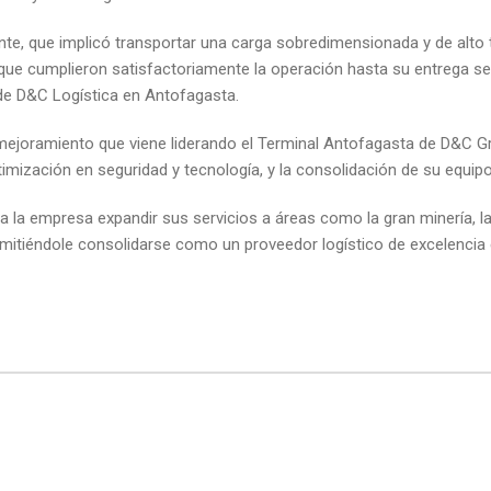
, que implicó transportar una carga sobredimensionada y de alto ton
que cumplieron satisfactoriamente la operación hasta su entrega se
 de D&C Logística en Antofagasta.
mejoramiento que viene liderando el Terminal Antofagasta de D&C Gr
timización en seguridad y tecnología, y la consolidación de su equip
 a la empresa expandir sus servicios a áreas como la gran minería, la
permitiéndole consolidarse como un proveedor logístico de excelenci