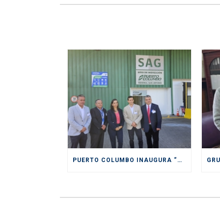
PUERTO COLUMBO INAUGURA “PIONERO” Y MODERNO SITIO DE INSPECCIÓN SAG EN SAN ANTONIO