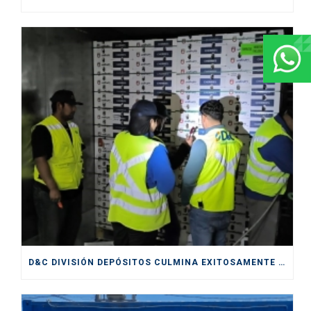
D&C DIVISIÓN DEPÓSITOS CULMINA EXITOSAMENTE SERVICIOS PRESTADOS DURANTE CICLO DE EXPORTACIÓN DE CEREZAS