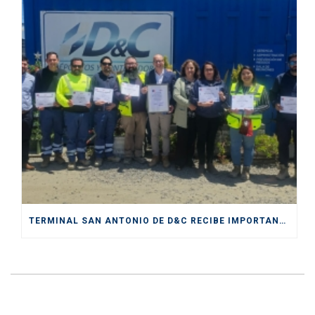
TERMINAL SAN ANTONIO DE D&C RECIBE IMPORTANTE CERTIFICACIÓN DE SENDA COMO “ESPACIO PREVENTIVO”