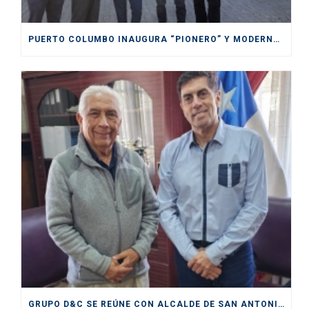
PUERTO COLUMBO INAUGURA “PIONERO” Y MODERNO SITIO DE INSPECCIÓN SAG EN SAN ANTONIO
GRUPO D&C SE REÚNE CON ALCALDE DE SAN ANTONIO