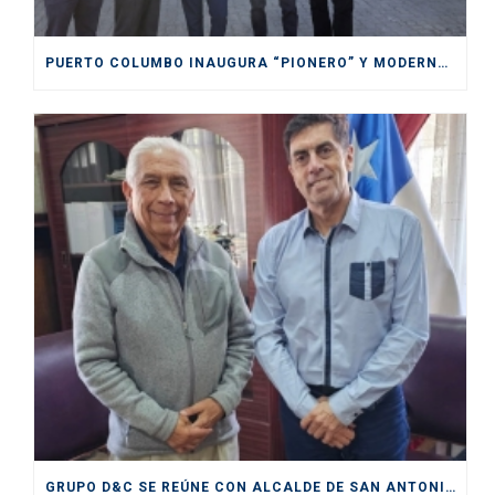
PUERTO COLUMBO INAUGURA “PIONERO” Y MODERNO SITIO DE INSPECCIÓN SAG EN SAN ANTONIO
GRUPO D&C SE REÚNE CON ALCALDE DE SAN ANTONIO