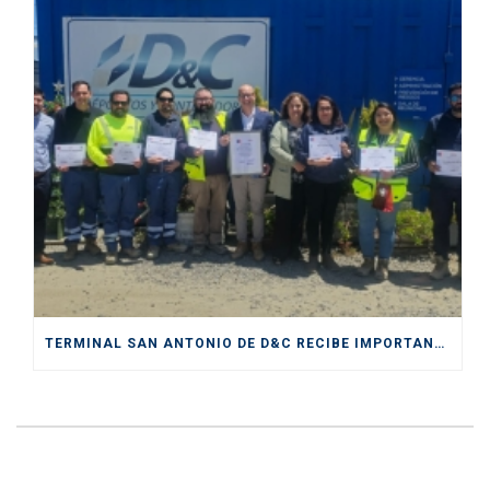
TERMINAL SAN ANTONIO DE D&C RECIBE IMPORTANTE CERTIFICACIÓN DE SENDA COMO “ESPACIO PREVENTIVO”