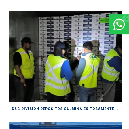
D&C DIVISIÓN DEPÓSITOS CULMINA EXITOSAMENTE SERVICIOS PRESTADOS DURANTE CICLO DE EXPORTACIÓN DE CEREZAS